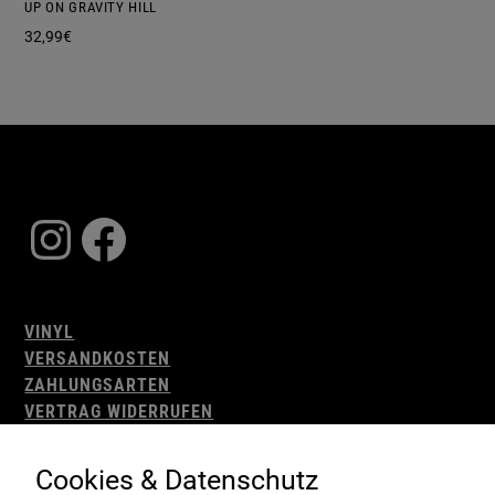
UP ON GRAVITY HILL
32,99
€
Instagram
Facebook
VINYL
VERSANDKOSTEN
ZAHLUNGSARTEN
VERTRAG WIDERRUFEN
AGB
WIDERRUFSBELEHRUNG
Cookies & Datenschutz
IMPRESSUM