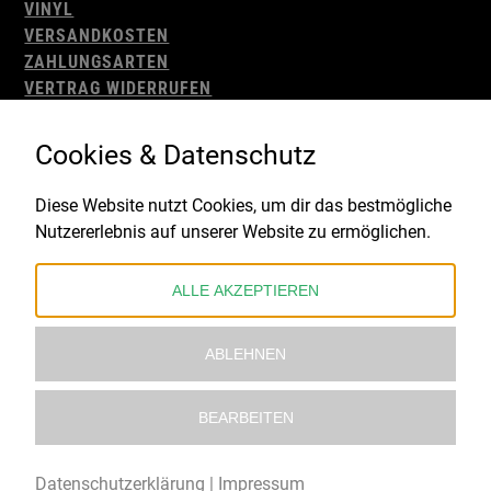
VINYL
VERSANDKOSTEN
ZAHLUNGSARTEN
VERTRAG WIDERRUFEN
AGB
WIDERRUFSBELEHRUNG
Cookies & Datenschutz
IMPRESSUM
DATENSCHUTZ
Diese Website nutzt Cookies, um dir das bestmögliche
Nutzererlebnis auf unserer Website zu ermöglichen.
Gefördert durch:
ALLE AKZEPTIEREN
ABLEHNEN
BEARBEITEN
© 2021 – 2026 Underworld Recordstore |
Kollektiv13
Datenschutzerklärung
|
Impressum