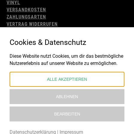
VINYL
VERSANDKOSTEN
ZAHLUNGSARTEN
VERTRAG WIDERRUFEN
AGB
WIDERRUFSBELEHRUNG
Cookies & Datenschutz
IMPRESSUM
DATENSCHUTZ
Diese Website nutzt Cookies, um dir das bestmögliche
Nutzererlebnis auf unserer Website zu ermöglichen.
Gefördert durch:
ALLE AKZEPTIEREN
ABLEHNEN
BEARBEITEN
© 2021 – 2026 Underworld Recordstore |
Kollektiv13
Datenschutzerklärung
|
Impressum