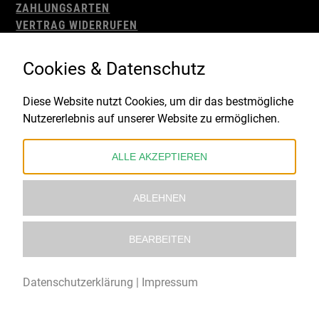
ZAHLUNGSARTEN
VERTRAG WIDERRUFEN
AGB
WIDERRUFSBELEHRUNG
Cookies & Datenschutz
IMPRESSUM
DATENSCHUTZ
Diese Website nutzt Cookies, um dir das bestmögliche
Nutzererlebnis auf unserer Website zu ermöglichen.
Gefördert durch:
ALLE AKZEPTIEREN
ABLEHNEN
BEARBEITEN
© 2021 – 2026 Underworld Recordstore |
Kollektiv13
Datenschutzerklärung
|
Impressum