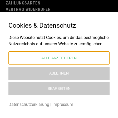
ZAHLUNGSARTEN
VERTRAG WIDERRUFEN
AGB
WIDERRUFSBELEHRUNG
Cookies & Datenschutz
IMPRESSUM
DATENSCHUTZ
Diese Website nutzt Cookies, um dir das bestmögliche
Nutzererlebnis auf unserer Website zu ermöglichen.
Gefördert durch:
ALLE AKZEPTIEREN
ABLEHNEN
BEARBEITEN
© 2021 – 2026 Underworld Recordstore |
Kollektiv13
Datenschutzerklärung
|
Impressum