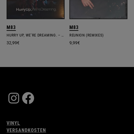
M83
M83
HURRY UP, WE’RE DREAMING. – LTD.COLOURED VINYL
REUNION (REMIXES)
32,99
€
9,99
€
Instagram
Facebook
VINYL
VERSANDKOSTEN