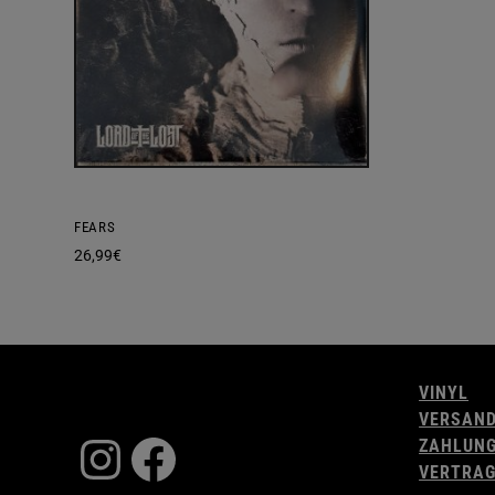
FEARS
26,99
€
VINYL
VERSAN
Instagram
Facebook
ZAHLUN
VERTRAG