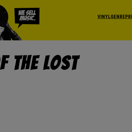
VINYL
GENRE
PR
f The Lost