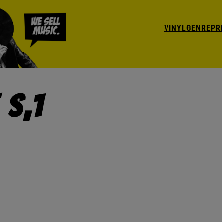
VINYL
GENRE
PR
 S,1