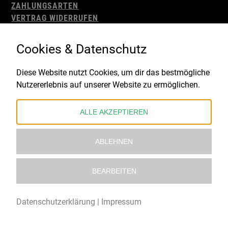
ZAHLUNGSARTEN
VERTRAG WIDERRUFEN
AGB
WIDERRUFSBELEHRUNG
Cookies & Datenschutz
IMPRESSUM
DATENSCHUTZ
Diese Website nutzt Cookies, um dir das bestmögliche
Nutzererlebnis auf unserer Website zu ermöglichen.
Gefördert durch:
ALLE AKZEPTIEREN
ABLEHNEN
BEARBEITEN
© 2021 – 2026 Underworld Recordstore |
Kollektiv13
Datenschutzerklärung
|
Impressum