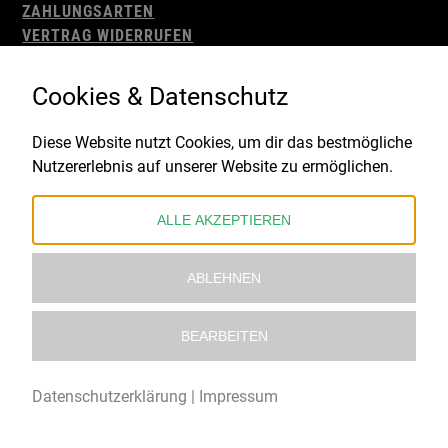
ZAHLUNGSARTEN
VERTRAG WIDERRUFEN
AGB
WIDERRUFSBELEHRUNG
Cookies & Datenschutz
IMPRESSUM
DATENSCHUTZ
Diese Website nutzt Cookies, um dir das bestmögliche
Nutzererlebnis auf unserer Website zu ermöglichen.
Gefördert durch:
ALLE AKZEPTIEREN
ABLEHNEN
BEARBEITEN
© 2021 – 2026 Underworld Recordstore |
Kollektiv13
Datenschutzerklärung
|
Impressum