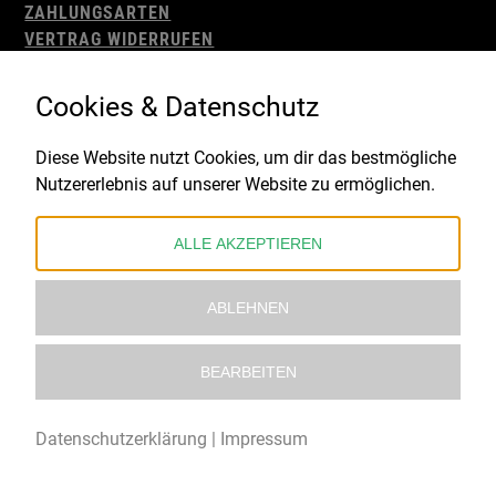
ZAHLUNGSARTEN
VERTRAG WIDERRUFEN
AGB
WIDERRUFSBELEHRUNG
Cookies & Datenschutz
IMPRESSUM
DATENSCHUTZ
Diese Website nutzt Cookies, um dir das bestmögliche
Nutzererlebnis auf unserer Website zu ermöglichen.
Gefördert durch:
ALLE AKZEPTIEREN
ABLEHNEN
BEARBEITEN
© 2021 – 2026 Underworld Recordstore |
Kollektiv13
Datenschutzerklärung
|
Impressum