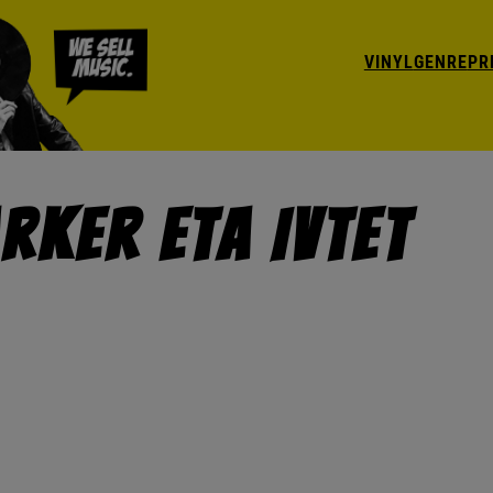
VINYL
GENRE
PR
arker ETA IVtet