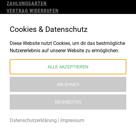
ZAHLUNGSARTEN
VERTRAG WIDERRUFEN
AGB
WIDERRUFSBELEHRUNG
Cookies & Datenschutz
IMPRESSUM
DATENSCHUTZ
Diese Website nutzt Cookies, um dir das bestmögliche
Nutzererlebnis auf unserer Website zu ermöglichen.
Gefördert durch:
ALLE AKZEPTIEREN
ABLEHNEN
BEARBEITEN
© 2021 – 2026 Underworld Recordstore |
Kollektiv13
Datenschutzerklärung
|
Impressum