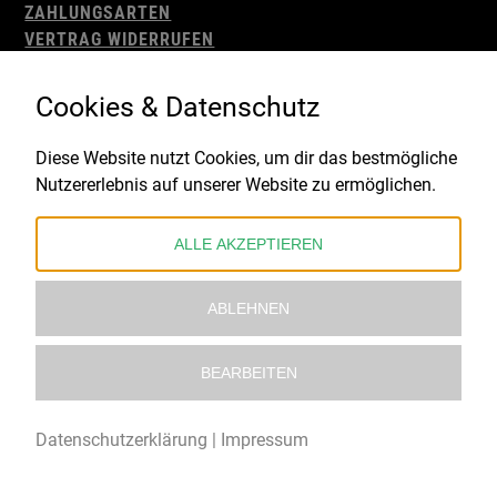
ZAHLUNGSARTEN
VERTRAG WIDERRUFEN
AGB
WIDERRUFSBELEHRUNG
Cookies & Datenschutz
IMPRESSUM
DATENSCHUTZ
Diese Website nutzt Cookies, um dir das bestmögliche
Nutzererlebnis auf unserer Website zu ermöglichen.
Gefördert durch:
ALLE AKZEPTIEREN
ABLEHNEN
BEARBEITEN
© 2021 – 2026 Underworld Recordstore |
Kollektiv13
Datenschutzerklärung
|
Impressum