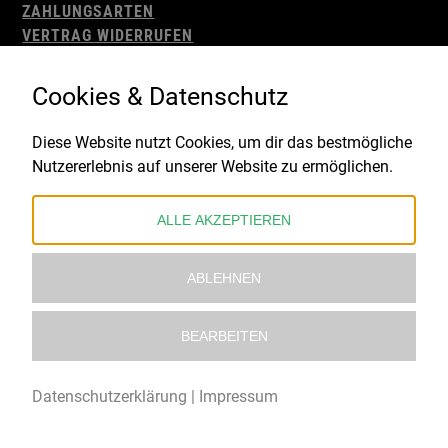
ZAHLUNGSARTEN
VERTRAG WIDERRUFEN
AGB
WIDERRUFSBELEHRUNG
Cookies & Datenschutz
IMPRESSUM
DATENSCHUTZ
Diese Website nutzt Cookies, um dir das bestmögliche
Nutzererlebnis auf unserer Website zu ermöglichen.
Gefördert durch:
ALLE AKZEPTIEREN
ABLEHNEN
BEARBEITEN
© 2021 – 2026 Underworld Recordstore |
Kollektiv13
Datenschutzerklärung
|
Impressum