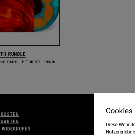
TH RUNDLE
THESE KILLING TIMES – PREORDER – SUNBURST ORANGE W/ TURQOUISE
AGB
Cookies
DKOSTEN
WIDERRUFSBELE
GSARTEN
IMPRESSUM
Diese Website
 WIDERRUFEN
DATENSCHUTZ
Nutzererlebni