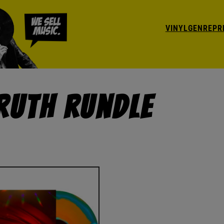
VINYL
GENRE
PR
Ruth Rundle