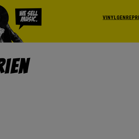
VINYL
GENRE
PR
rien