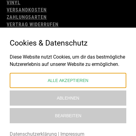
VINYL
VERSANDKOSTEN
ZAHLUNGSARTEN
VERTRAG WIDERRUFEN
AGB
WIDERRUFSBELEHRUNG
Cookies & Datenschutz
IMPRESSUM
DATENSCHUTZ
Diese Website nutzt Cookies, um dir das bestmögliche
Nutzererlebnis auf unserer Website zu ermöglichen.
Gefördert durch:
ALLE AKZEPTIEREN
ABLEHNEN
BEARBEITEN
© 2021 – 2026 Underworld Recordstore |
Kollektiv13
Datenschutzerklärung
|
Impressum