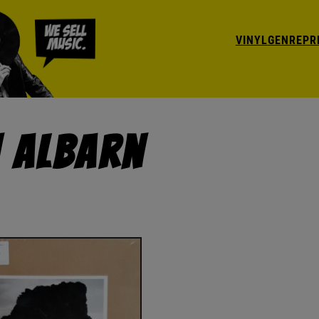
VINYL
GENRE
PR
 Albarn