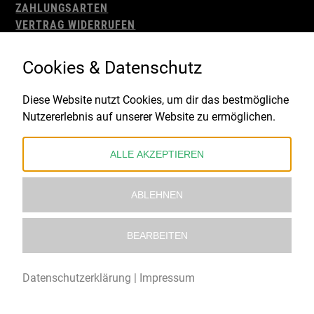
ZAHLUNGSARTEN
VERTRAG WIDERRUFEN
AGB
WIDERRUFSBELEHRUNG
Cookies & Datenschutz
IMPRESSUM
DATENSCHUTZ
Diese Website nutzt Cookies, um dir das bestmögliche
Nutzererlebnis auf unserer Website zu ermöglichen.
Gefördert durch:
ALLE AKZEPTIEREN
ABLEHNEN
BEARBEITEN
© 2021 – 2026 Underworld Recordstore |
Kollektiv13
Datenschutzerklärung
|
Impressum