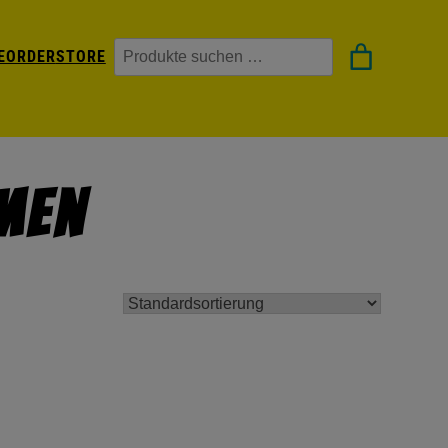
Suchen
EORDER
STORE
emen