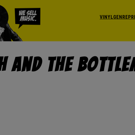
VINYL
GENRE
PR
sh And The Bottl