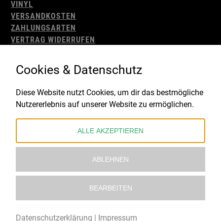
VINYL
VERSANDKOSTEN
ZAHLUNGSARTEN
VERTRAG WIDERRUFEN
AGB
WIDERRUFSBELEHRUNG
Cookies & Datenschutz
IMPRESSUM
DATENSCHUTZ
Diese Website nutzt Cookies, um dir das bestmögliche
Nutzererlebnis auf unserer Website zu ermöglichen.
Gefördert durch:
ALLE AKZEPTIEREN
ABLEHNEN
BEARBEITEN
© 2021 – 2026 Underworld Recordstore |
Kollektiv13
Datenschutzerklärung
|
Impressum