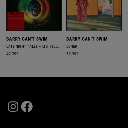
BARRY CAN'T SWIM
BARRY CAN'T SWIM
LATE NIGHT TALES – LTD. YELLOW VINYL
LONER
42,99
€
32,99
€
Instagram
Facebook