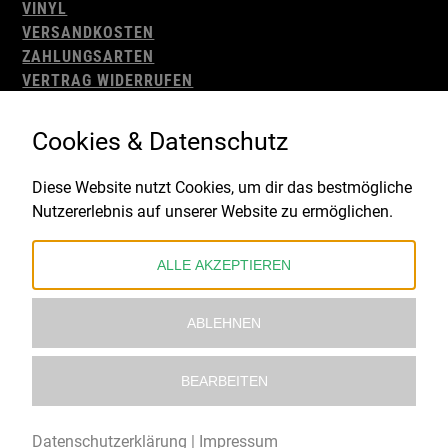
VINYL
VERSANDKOSTEN
ZAHLUNGSARTEN
VERTRAG WIDERRUFEN
AGB
WIDERRUFSBELEHRUNG
Cookies & Datenschutz
IMPRESSUM
DATENSCHUTZ
Diese Website nutzt Cookies, um dir das bestmögliche
Nutzererlebnis auf unserer Website zu ermöglichen.
Gefördert durch:
ALLE AKZEPTIEREN
ABLEHNEN
BEARBEITEN
© 2021 – 2026 Underworld Recordstore |
Kollektiv13
Datenschutzerklärung
|
Impressum