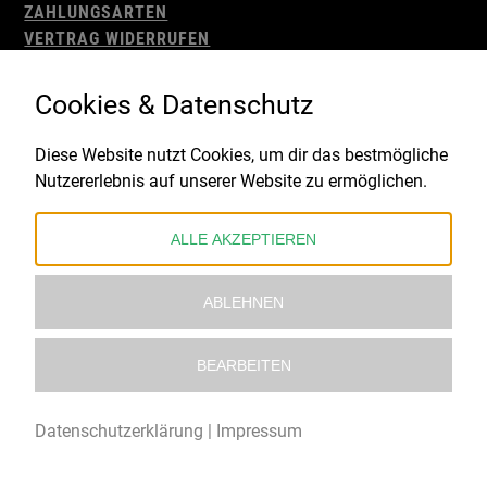
ZAHLUNGSARTEN
VERTRAG WIDERRUFEN
AGB
WIDERRUFSBELEHRUNG
Cookies & Datenschutz
IMPRESSUM
DATENSCHUTZ
Diese Website nutzt Cookies, um dir das bestmögliche
Nutzererlebnis auf unserer Website zu ermöglichen.
Gefördert durch:
ALLE AKZEPTIEREN
ABLEHNEN
BEARBEITEN
© 2021 – 2026 Underworld Recordstore |
Kollektiv13
Datenschutzerklärung
|
Impressum